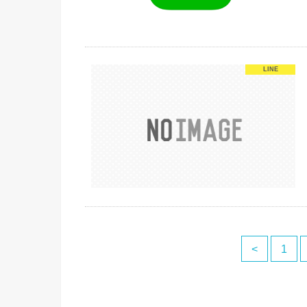
LINE
<
1