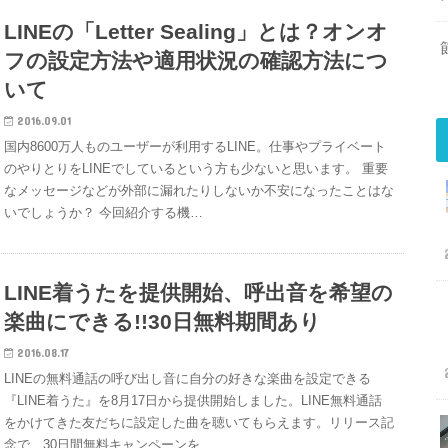
LINEの「Letter Sealing」とは？オンオ
フの設定方法や適用状況の確認方法につ
いて
2016.09.01
国内8600万人ものユーザーが利用するLINE。仕事やプライベート
のやりとりをLINEでしているという方も少ないと思います。 重要
なメッセージなどが外部に漏れたりしないか不安になったことはな
いでしょうか？ 今回紹介する機…
LINE着うたを提供開始、呼出音を希望の
楽曲にできる!!30日無料期間あり
2016.08.17
LINEの無料通話の呼び出し音に自分の好きな楽曲を設定できる
『LINE着うた』を8月17日から提供開始しました。LINE無料通話
をかけてきた友だちに設定した曲を聴いてもらえます。リリース記
念で、30日間無料キャンペーンを…