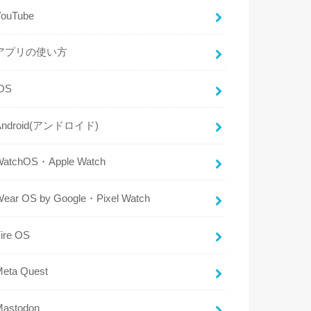
YouTube
アプリの使い方
iOS
Android(アンドロイド)
WatchOS・Apple Watch
Wear OS by Google・Pixel Watch
ire OS
Meta Quest
Mastodon