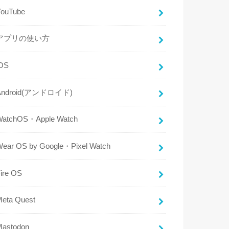
YouTube
アプリの使い方
iOS
Android(アンドロイド)
WatchOS・Apple Watch
Wear OS by Google・Pixel Watch
ire OS
Meta Quest
Mastodon