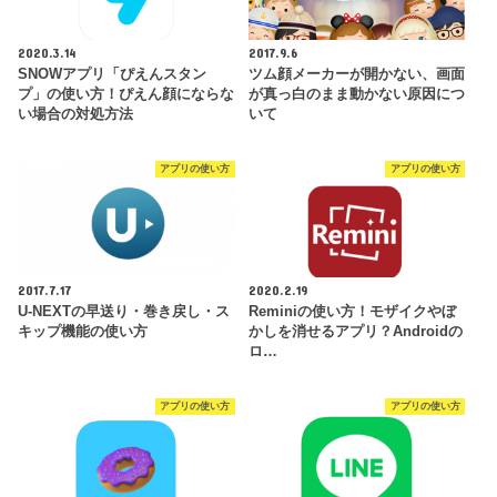
2020.3.14
2017.9.6
SNOWアプリ「ぴえんスタン
ツム顔メーカーが開かない、画面
プ」の使い方！ぴえん顔にならな
が真っ白のまま動かない原因につ
い場合の対処方法
いて
アプリの使い方
アプリの使い方
2017.7.17
2020.2.19
U-NEXTの早送り・巻き戻し・ス
Reminiの使い方！モザイクやぼ
キップ機能の使い方
かしを消せるアプリ？Androidの
ロ…
アプリの使い方
アプリの使い方