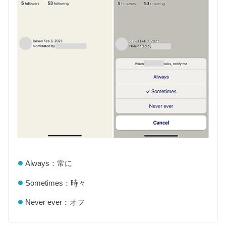
Always：常に
Sometimes：時々
Never ever：オフ