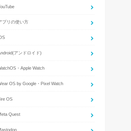
YouTube
アプリの使い方
iOS
Android(アンドロイド)
WatchOS・Apple Watch
Wear OS by Google・Pixel Watch
ire OS
Meta Quest
Mastodon