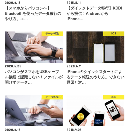
2020.6.15
2015.8.11
【スマホからパソコンへ】
【ダイレクトデータ移行】KDDI
Bluetoothを使ったデータ移行の
から提供！Androidから
やり方。エ…
iPhone…
データ転送
iOS
2020.6.25
2020.6.11
パソコンがスマホをUSBケーブ
iPhoneのクイックスタートによ
ル接続で認識しない！ファイルが
るデータ転送のやり方。できない
開けずデータ…
原因と対…
データ転送
iOS
2020.6.18
2018.9.23