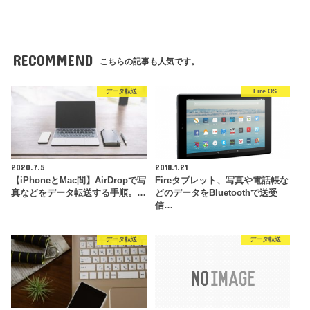
RECOMMEND
こちらの記事も人気です。
データ転送
Fire OS
2020.7.5
2018.1.21
【iPhoneとMac間】AirDropで写
Fireタブレット、写真や電話帳な
真などをデータ転送する手順。…
どのデータをBluetoothで送受
信…
データ転送
データ転送