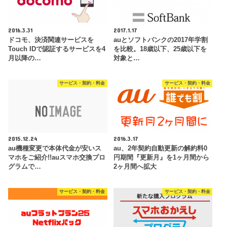
2016.3.31
2017.1.17
ドコモ、決済関連サービスを
auとソフトバンクの2017年学割
Touch IDで認証するサービスを4
を比較。18歳以下、25歳以下を
月以降の…
対象と…
サービス・契約・料金
サービス・契約・料金
2015.12.24
2016.3.17
au機種変更で本体代金が安いス
au、2年契約自動更新の解約料0
マホをご紹介!!auスマホ交換プロ
円期間『更新月』を1ヶ月間から
グラムで…
2ヶ月間へ拡大
サービス・契約・料金
サービス・契約・料金