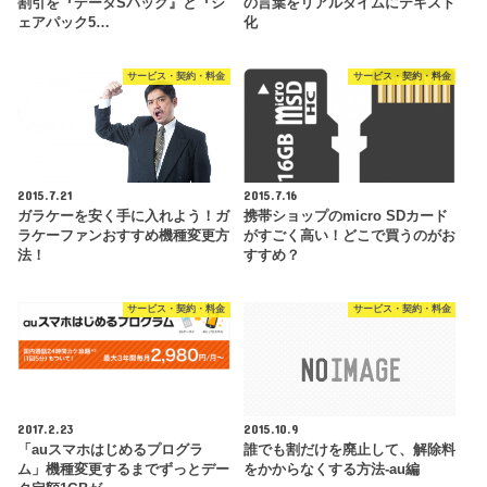
割引を『データSパック』と『シ
の言葉をリアルタイムにテキスト
ェアパック5…
化
サービス・契約・料金
サービス・契約・料金
2015.7.21
2015.7.16
ガラケーを安く手に入れよう！ガ
携帯ショップのmicro SDカード
ラケーファンおすすめ機種変更方
がすごく高い！どこで買うのがお
法！
すすめ？
サービス・契約・料金
サービス・契約・料金
2017.2.23
2015.10.9
「auスマホはじめるプログラ
誰でも割だけを廃止して、解除料
ム」機種変更するまでずっとデー
をかからなくする方法-au編