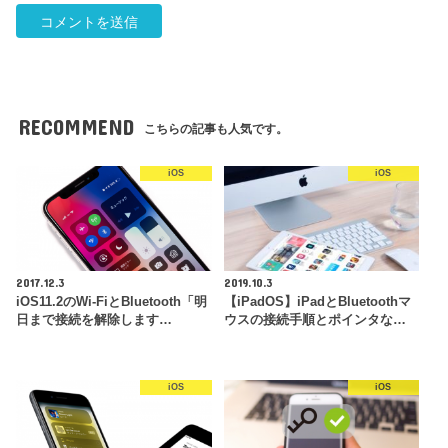
RECOMMEND
こちらの記事も人気です。
iOS
iOS
2017.12.3
2019.10.3
iOS11.2のWi-FiとBluetooth「明
【iPadOS】iPadとBluetoothマ
日まで接続を解除します…
ウスの接続手順とポインタな…
iOS
iOS