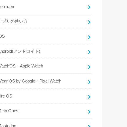
YouTube
アプリの使い方
iOS
Android(アンドロイド)
WatchOS・Apple Watch
Wear OS by Google・Pixel Watch
ire OS
Meta Quest
Mastodon