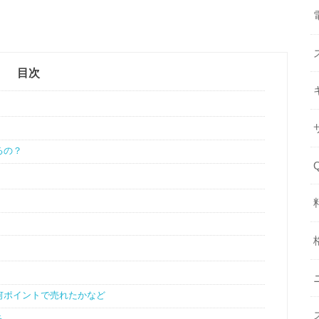
目次
るの？
何ポイントで売れたかなど
る