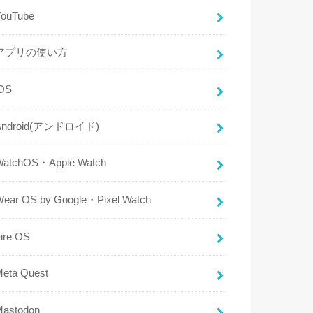
YouTube
アプリの使い方
iOS
Android(アンドロイド)
WatchOS・Apple Watch
Wear OS by Google・Pixel Watch
ire OS
Meta Quest
Mastodon