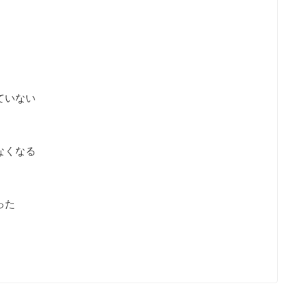
ていない
なくなる
った