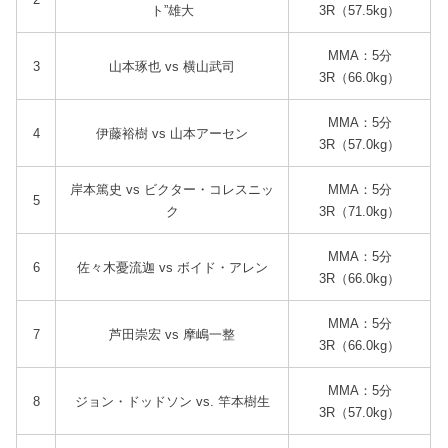
ト”雄大
3R（57.5kg）
MMA：5分
3
山本琢也 vs 横山武司
3R（66.0kg）
MMA：5分
4
伊藤裕樹 vs 山本アーセン
3R（57.0kg）
岸本篤史 vs ビクター・コレスニッ
MMA：5分
5
ク
3R（71.0kg）
MMA：5分
6
佐々木憂流迦 vs ボイド・アレン
3R（66.0kg）
MMA：5分
7
芦田崇宏 vs 摩嶋一整
3R（66.0kg）
MMA：5分
8
ジョン・ドッドソン vs. 竿本樹生
3R（57.0kg）