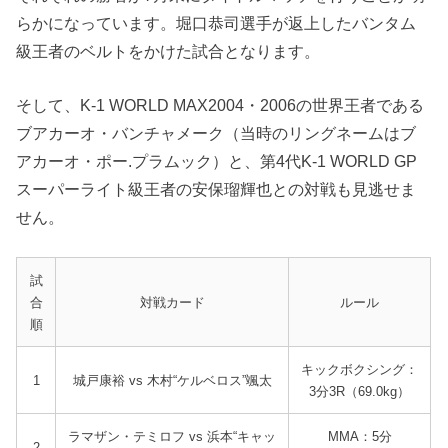
らかになっています。堀口恭司選手が返上したバンタム
級王者のベルトをかけた試合となります。
そして、K-1 WORLD MAX2004・2006の世界王者である
ブアカーオ・バンチャメーク（当時のリングネームはブ
アカーオ・ポー.プラムック）と、第4代K-1 WORLD GP
スーパーライト級王者の安保瑠輝也との対戦も見逃せま
せん。
試
合
対戦カード
ルール
順
キックボクシング：
1
城戸康裕 vs 木村“ケルベロス”颯太
3分3R（69.0kg）
ラマザン・テミロフ vs 浜本“キャッ
MMA：5分
2