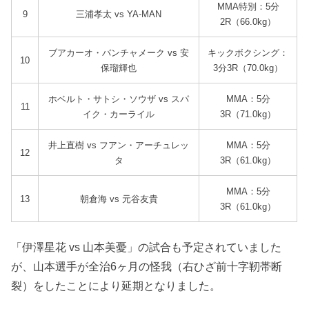
MMA特別：5分
9
三浦孝太 vs YA-MAN
2R（66.0kg）
ブアカーオ・バンチャメーク vs 安
キックボクシング：
10
保瑠輝也
3分3R（70.0kg）
ホベルト・サトシ・ソウザ vs スパ
MMA：5分
11
イク・カーライル
3R（71.0kg）
井上直樹 vs フアン・アーチュレッ
MMA：5分
12
タ
3R（61.0kg）
MMA：5分
13
朝倉海 vs 元谷友貴
3R（61.0kg）
「伊澤星花 vs 山本美憂」の試合も予定されていました
が、山本選手が全治6ヶ月の怪我（右ひざ前十字靭帯断
裂）をしたことにより延期となりました。