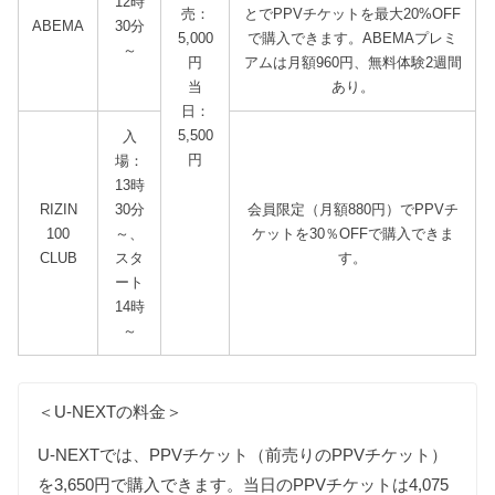
12時
売：
とでPPVチケットを最大20%OFF
ABEMA
30分
5,000
で購入できます。ABEMAプレミ
～
円
アムは月額960円、無料体験2週間
当
あり。
日：
5,500
入
円
場：
13時
RIZIN
30分
会員限定（月額880円）でPPVチ
100
～、
ケットを30％OFFで購入できま
CLUB
スタ
す。
ート
14時
～
＜U-NEXTの料金＞
U-NEXTでは、PPVチケット（前売りのPPVチケット）
を3,650円で購入できます。当日のPPVチケットは4,075