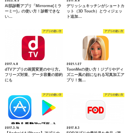
2022.6.5
2017.6.6
AI肌診断アプリ「Mirrorme(ミラ
デリッシュキッチンがショートカ
ーミー)」の使い方！診断できな
ット（3D Touch）とウィジェッ
い…
ト追加…
アプリの使い方
アプリの使い方
2017.4.8
2021.1.27
dTVアプリの画質変更のやり方。
ToonMeの使い方！ジブリやディ
フリーズ対策、データ容量の節約
ズニー風の顔になれる写真加工ア
にも
プリ！無…
アプリの使い方
アプリの使い方
2017.3.16
2017.8.3