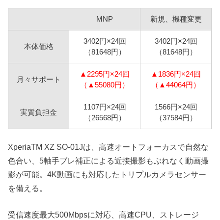
MNP
新規、機種変更
3402円×24回
3402円×24回
本体価格
（81648円）
（81648円）
▲2295円×24回
▲1836円×24回
月々サポート
（▲55080円）
（▲44064円）
1107円×24回
1566円×24回
実質負担金
（26568円）
（37584円）
XperiaTM XZ SO-01Jは、高速オートフォーカスで自然な
色合い、5軸手ブレ補正による近接撮影もぶれなく動画撮
影が可能。4K動画にも対応したトリプルカメラセンサー
を備える。
受信速度最大500Mbpsに対応、高速CPU、ストレージ