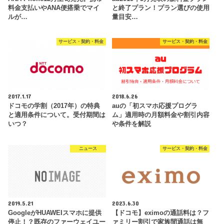
料金支払いやANA便搭乗でマイ
と終了プラン！プラン選びの使用
ルが…
量目安…
サービス・契約・料金
サービス・契約・料金
2017.1.17
2018.6.26
ドコモの学割（2017年）の特典
auの「初スマホ応援プログラ
と適用条件について。受付期間は
ム」適用時の月額料金や割引内容
いつ？
や条件を解説
ニュース
サービス・契約・料金
2019.5.21
2023.6.30
GoogleがHUAWEIスマホに提供
【ドコモ】eximoの通話料は？フ
停止！？既存のファーウェイユー
ァミリー割引で家族間通話は無