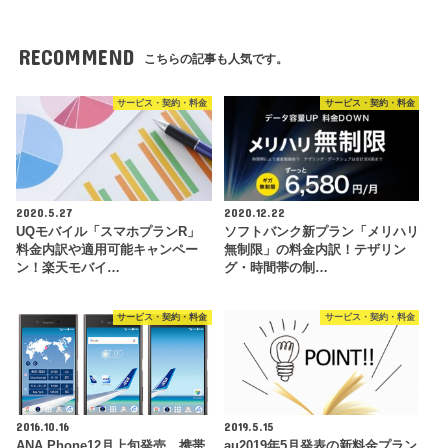
RECOMMEND
こちらの記事も人気です。
サービス・契約・料金
サービス・契約・料金
2020.5.27
2020.12.22
UQモバイル「スマホプランR」
ソフトバンク新プラン「メリハリ
料金内訳や適用可能キャンペー
無制限」の料金内訳！テザリン
ン！楽天モバイ…
グ・時間帯の制…
サービス・契約・料金
サービス・契約・料金
2016.10.16
2019.5.15
ANA Phone12月上旬発売。携帯
au2019年5月発表の新料金プラン