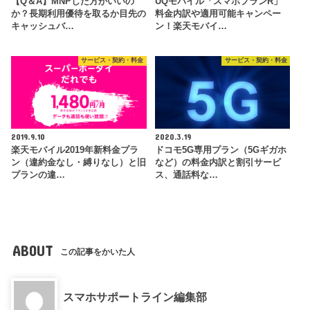
【Q＆A】MNPした方がいいの
UQモバイル「スマホプランR」
か？長期利用優待を取るか目先の
料金内訳や適用可能キャンペー
キャッシュバ…
ン！楽天モバイ…
サービス・契約・料金
サービス・契約・料金
2019.9.10
2020.3.19
楽天モバイル2019年新料金プラ
ドコモ5G専用プラン（5Gギガホ
ン（違約金なし・縛りなし）と旧
など）の料金内訳と割引サービ
プランの違…
ス、通話料な…
ABOUT
この記事をかいた人
スマホサポートライン編集部