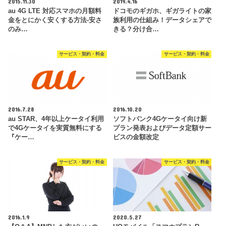
2015.11.30
2019.4.16
au 4G LTE 対応スマホの月額料
ドコモのギガホ、ギガライトの家
金をとにかく安くする方法-安さ
族利用の仕組み！データシェアで
のみ…
きる？分け合…
サービス・契約・料金
サービス・契約・料金
2016.7.28
2016.10.20
au STAR、4年以上ケータイ利用
ソフトバンク4Gケータイ向け新
で4Gケータイを実質無料にする
プラン発表およびデータ定額サー
『ケー…
ビスの金額改定
サービス・契約・料金
サービス・契約・料金
2016.1.9
2020.5.27