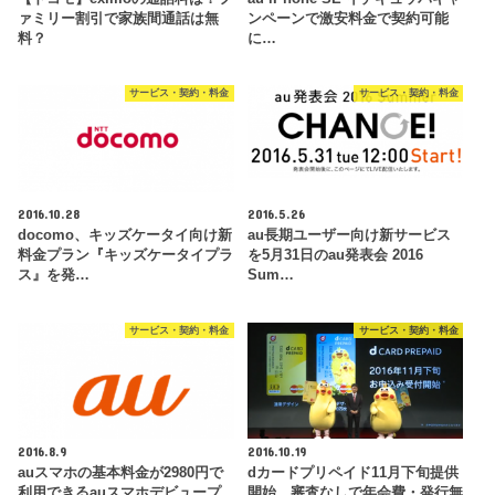
ァミリー割引で家族間通話は無
ンペーンで激安料金で契約可能
料？
に…
サービス・契約・料金
サービス・契約・料金
2016.10.28
2016.5.26
docomo、キッズケータイ向け新
au長期ユーザー向け新サービス
料金プラン『キッズケータイプラ
を5月31日のau発表会 2016
ス』を発…
Sum…
サービス・契約・料金
サービス・契約・料金
2016.8.9
2016.10.19
auスマホの基本料金が2980円で
dカードプリペイド11月下旬提供
利用できるauスマホデビュープ
開始、審査なしで年会費・発行無