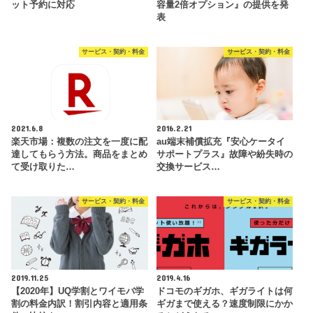
ット予約に対応
容量2倍オプション』の提供を発
表
サービス・契約・料金
サービス・契約・料金
2021.6.8
2016.2.21
楽天市場：複数の注文を一度に配
au端末補償拡充『安心ケータイ
達してもらう方法。商品をまとめ
サポートプラス』故障や紛失時の
て受け取りた…
交換サービス…
サービス・契約・料金
サービス・契約・料金
2019.11.25
2019.4.16
【2020年】UQ学割とワイモバ学
ドコモのギガホ、ギガライトは何
割の料金内訳！割引内容と適用条
ギガまで使える？速度制限にかか