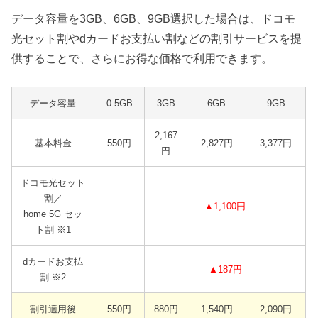
データ容量を3GB、6GB、9GB選択した場合は、ドコモ
光セット割やdカードお支払い割などの割引サービスを提
供することで、さらにお得な価格で利用できます。
データ容量
0.5GB
3GB
6GB
9GB
2,167
基本料金
550円
2,827円
3,377円
円
ドコモ光セット
割／
–
▲1,100円
home 5G セッ
ト割 ※1
dカードお支払
–
▲187円
割 ※2
割引適用後
550円
880円
1,540円
2,090円