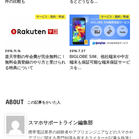
件の比較も
るとどうなる…
サービス・契約・料金
サービス・契約・料金
2016.11.16
2016.7.27
楽天学割の年会費が完全無料に！
BIGLOBE SIM、他社端末や中古
無料会員登録のやり方と受けられ
端末も保証可能な端末保証サービ
る特典について
スを…
ABOUT
この記事をかいた人
スマホサポートライン編集部
携帯電話業界の経験者やアプリエンジニアなどのスマホや
アプリに関する専門知識を有するライターが記事を執筆し