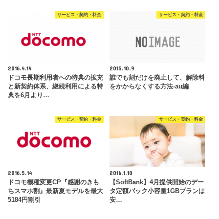
サービス・契約・料金
サービス・契約・料金
2016.4.14
2015.10.9
ドコモ長期利用者への特典の拡充
誰でも割だけを廃止して、解除料
と新契約体系、継続利用による特
をかからなくする方法-au編
典を6月より…
サービス・契約・料金
サービス・契約・料金
2016.5.14
2016.1.10
ドコモ機種変更CP『感謝のきも
【SoftBank】4月提供開始のデー
ちスマホ割』最新夏モデルを最大
タ定額パック小容量1GBプランは
5184円割引
安…