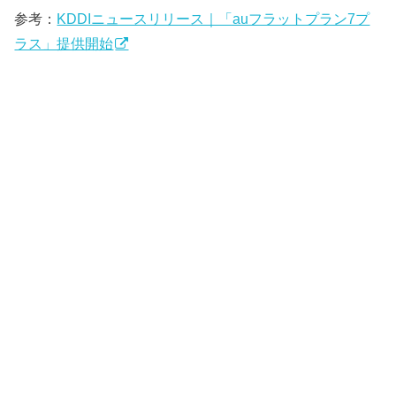
参考：
KDDIニュースリリース｜「auフラットプラン7プ
ラス」提供開始