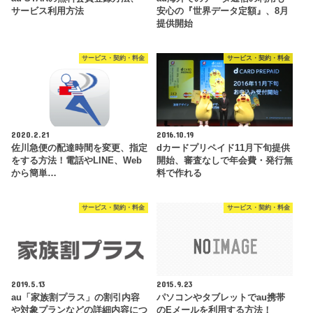
サービス利用方法
安心の『世界データ定額』、8月
提供開始
サービス・契約・料金
サービス・契約・料金
2020.2.21
2016.10.19
佐川急便の配達時間を変更、指定
dカードプリペイド11月下旬提供
をする方法！電話やLINE、Web
開始、審査なしで年会費・発行無
から簡単…
料で作れる
サービス・契約・料金
サービス・契約・料金
2019.5.13
2015.9.23
au「家族割プラス」の割引内容
パソコンやタブレットでau携帯
や対象プランなどの詳細内容につ
のEメールを利用する方法！