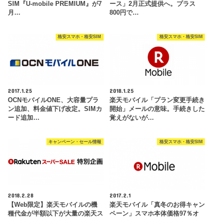
SIM『U-mobile PREMIUM』が7
ース」2月正式提供へ。プラス
月…
800円で…
格安スマホ・格安SIM
格安スマホ・格安SIM
2017.1.25
2018.1.25
OCNモバイルONE、大容量プラ
楽天モバイル「プラン変更手続き
ン追加、料金値下げ改定。SIMカ
開始」メールの意味。手続きした
ード追加…
覚えがないが…
キャンペーン・セール情報
格安スマホ・格安SIM
2018.2.28
2017.2.1
【Web限定】楽天モバイルの機
楽天モバイル「真冬のお得キャン
種代金が半額以下が大量の楽天ス
ペーン」スマホ本体価格97％オ