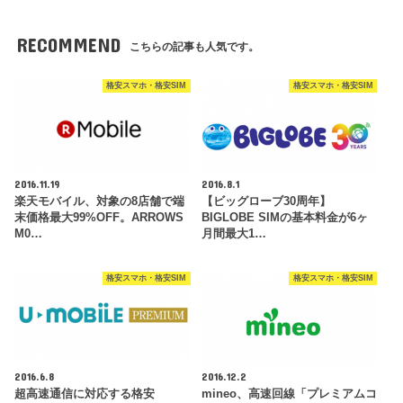
RECOMMEND
こちらの記事も人気です。
格安スマホ・格安SIM
格安スマホ・格安SIM
2016.11.19
2016.8.1
楽天モバイル、対象の8店舗で端
【ビッグローブ30周年】
末価格最大99%OFF。ARROWS
BIGLOBE SIMの基本料金が6ヶ
M0…
月間最大1…
格安スマホ・格安SIM
格安スマホ・格安SIM
2016.6.8
2016.12.2
超高速通信に対応する格安
mineo、高速回線「プレミアムコ