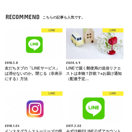
RECOMMEND
こちらの記事も人気です。
LINE
LINE
2018.3.8
2020.4.9
友だちタブの「LINEサービス」
LINEで届く郵便局の送信リクエ
は消せないのか。閉じる（非表示
ストは本物？詐欺？eお届け通知
にする）方法
（配達予定…
LINE
LINE
2018.1.24
2017.3.22
インスタグラムストーリーズの投
みずほ銀行LINE公式アカウント