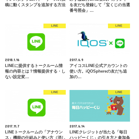
稿に動くスタンプを追加する方法
を友だち登録して「宝くじの当選
番号照会」…
LINE
LINE
2018.1.16
2017.6.9
LINEに提供するトークルーム情
アイコスLINE公式アカウントの
報の内容とは？情報提供する・し
使い方。iQOSphereの友だち追
ない設定変…
加の…
LINE
LINE
2017.11.7
2017.6.14
LINEトークルームの「アナウン
LINEクレジットが当たる「毎日
ス」機能の仕組みと使い方（消し
ハッピーくじ」の引き方と参加条