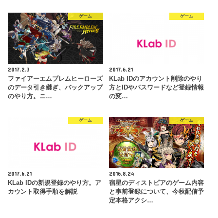
ゲーム
ゲーム
2017.2.3
2017.6.21
ファイアーエムブレムヒーローズ
KLab IDのアカウント削除のやり
のデータ引き継ぎ、バックアップ
方とIDやパスワードなど登録情報
のやり方。ニ…
の変…
ゲーム
ゲーム
2017.6.21
2016.8.24
KLab IDの新規登録のやり方。ア
宿星のディストピアのゲーム内容
カウント取得手順を解説
と事前登録について、今秋配信予
定本格アクシ…