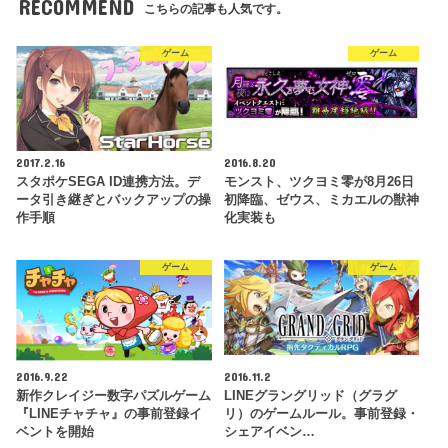
RECOMMEND
こちらの記事も人気です。
ゲーム
ゲーム
2017.2.16
2016.8.20
スタポケSEGA ID連携方法。デ
モンスト、ツクヨミ零が8月26日
ータ引き継ぎとバックアップの操
初降臨、ゼウス、ミカエルの獣神
作手順
化実装も
ゲーム
ゲーム
2016.9.22
2016.11.2
新作クレイジー数字パズルゲーム
LINEグラングリッド（グラグ
『LINEチャチャ』の事前登録イ
リ）のゲームルール。事前登録・
ベントを開始
シェアイベン…