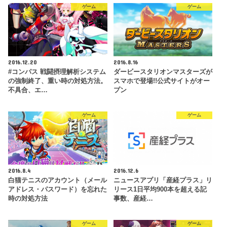
ゲーム
ゲーム
2016.12.20
2016.8.16
#コンパス 戦闘摂理解析システム
ダービースタリオンマスターズが
の強制終了、重い時の対処方法。
スマホで登場!!公式サイトがオー
不具合、エ…
プン
ゲーム
ゲーム
2016.8.4
2016.12.6
白猫テニスのアカウント（メール
ニュースアプリ「産経プラス」リ
アドレス・パスワード）を忘れた
リース1日平均900本を超える記
時の対処方法
事数、産経…
ゲーム
ゲーム