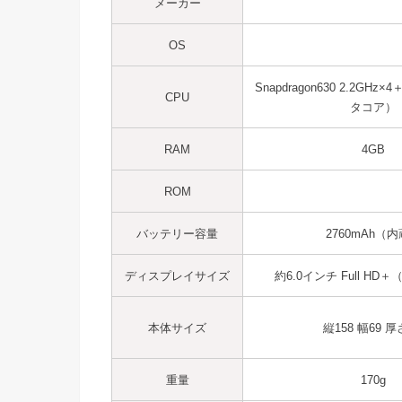
メーカー
OS
Snapdragon630 2.2GHz×
CPU
タコア）
RAM
4GB
ROM
バッテリー容量
2760mAh（
ディスプレイサイズ
約6.0インチ Full HD＋（
本体サイズ
縦158
幅69
厚さ
重量
170g