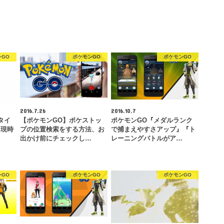
ンGO
ポケモンGO
ポケモンGO
2016.7.26
2016.10.7
タイ
【ポケモンGO】ポケストッ
ポケモンGO『メダルランク
出現時
プの位置検索をする方法、お
で捕まえやすさアップ』『ト
…
出かけ前にチェックし…
レーニングバトルがア…
ンGO
ポケモンGO
ポケモンGO