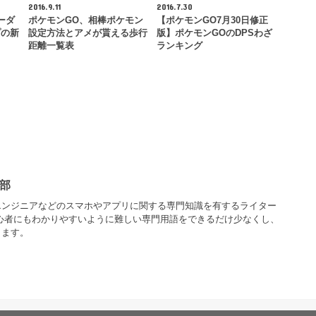
2016.9.11
2016.7.30
ーダ
ポケモンGO、相棒ポケモン
【ポケモンGO7月30日修正
プの新
設定方法とアメが貰える歩行
版】ポケモンGOのDPSわざ
距離一覧表
ランキング
部
エンジニアなどのスマホやアプリに関する専門知識を有するライター
心者にもわかりやすいように難しい専門用語をできるだけ少なくし、
します。