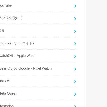
YouTube
アプリの使い方
iOS
Android(アンドロイド)
WatchOS・Apple Watch
Wear OS by Google・Pixel Watch
ire OS
Meta Quest
Mastodon