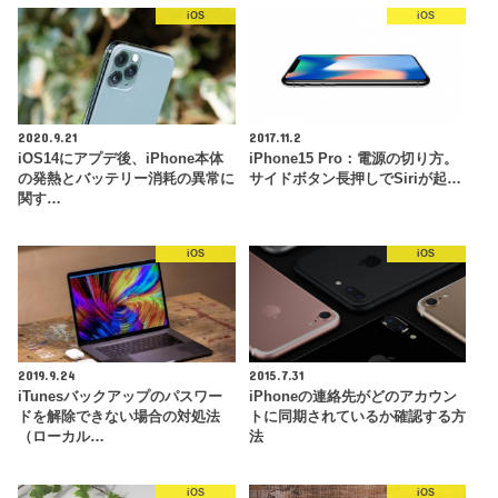
iOS
iOS
2020.9.21
2017.11.2
iOS14にアプデ後、iPhone本体
iPhone15 Pro：電源の切り方。
の発熱とバッテリー消耗の異常に
サイドボタン長押しでSiriが起…
関す…
iOS
iOS
2019.9.24
2015.7.31
iTunesバックアップのパスワー
iPhoneの連絡先がどのアカウン
ドを解除できない場合の対処法
トに同期されているか確認する方
（ローカル…
法
iOS
iOS