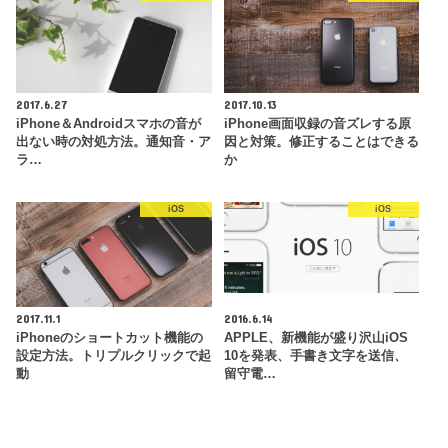
2017.6.27
2017.10.13
iPhone＆Androidスマホの音が
iPhone画面収録の音ズレする原
出ない時の対処方法。通知音・ア
因と対策。修正することはできる
ラ…
か
iOS
iOS
2017.11.1
2016.6.14
iPhoneのショートカット機能の
APPLE、新機能が盛り沢山iOS
設定方法。トリプルクリックで起
10を発表、手書き文字を送信、
動
留守電…