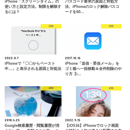
iPhone「スクリーンタイム」の
パスコード要求の原因と対処方
使い方と設定方法。制限を解除す
法、iPhoneのロック解除パスコ
るには？
ードを60…
iOS
iOS
2022.8.7
2017.10.16
iPhoneで「〇〇からペースト
iPhone「送信・受信メール」を
中…」と表示される原因と対処法
ゴミ箱へ一括移動＆全件削除のや
り方【i…
iOS
iOS
2018.4.25
2022.9.15
Google検索履歴・閲覧履歴が消
【iOS16】iPhoneでロック画面