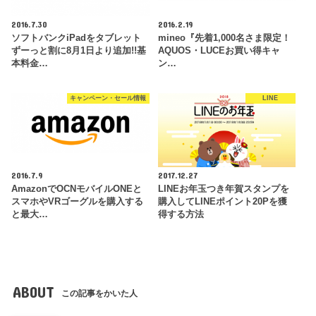
2016.7.30
2016.2.19
ソフトバンクiPadをタブレット
mineo『先着1,000名さま限定！
ずーっと割に8月1日より追加!!基
AQUOS・LUCEお買い得キャ
本料金…
ン…
キャンペーン・セール情報
LINE
2016.7.9
2017.12.27
AmazonでOCNモバイルONEと
LINEお年玉つき年賀スタンプを
スマホやVRゴーグルを購入する
購入してLINEポイント20Pを獲
と最大…
得する方法
ABOUT
この記事をかいた人