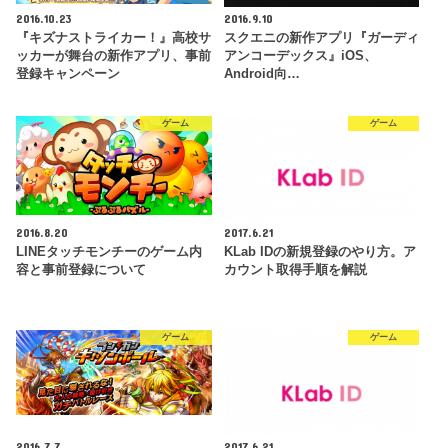
2016.10.23
2016.9.10
『キズナストライカー！』高校サ
スクエニの新作アプリ『ガーディ
ッカーが舞台の新作アプリ、事前
アンコーデックス』iOS、
登録キャンペーン
Android向…
ゲーム
ゲーム
2016.8.20
2017.6.21
LINEタッチモンチーのゲーム内
KLab IDの新規登録のやり方。ア
容と事前登録について
カウント取得手順を解説
ゲーム
ゲーム
2016.7.7
2017.6.21