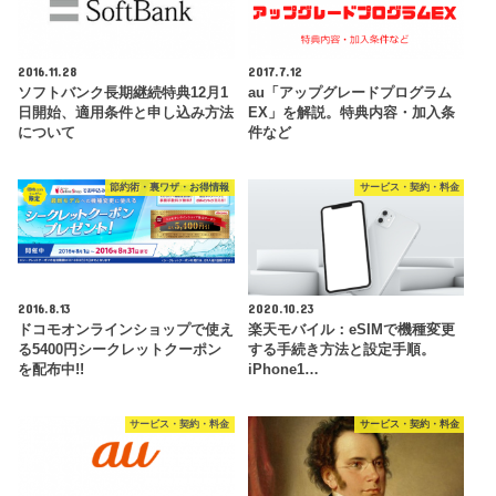
2016.11.28
2017.7.12
ソフトバンク長期継続特典12月1
au「アップグレードプログラム
日開始、適用条件と申し込み方法
EX」を解説。特典内容・加入条
について
件など
節約術・裏ワザ・お得情報
サービス・契約・料金
2016.8.13
2020.10.23
ドコモオンラインショップで使え
楽天モバイル：eSIMで機種変更
る5400円シークレットクーポン
する手続き方法と設定手順。
を配布中!!
iPhone1…
サービス・契約・料金
サービス・契約・料金