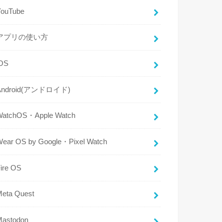
YouTube
アプリの使い方
iOS
Android(アンドロイド)
WatchOS・Apple Watch
Wear OS by Google・Pixel Watch
ire OS
Meta Quest
Mastodon