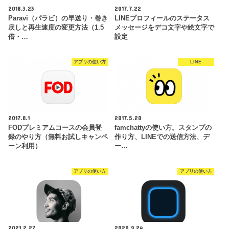
2018.3.23
2017.7.22
Paravi（パラビ）の早送り・巻き
LINEプロフィールのステータス
戻しと再生速度の変更方法（1.5
メッセージをデコ文字や絵文字で
倍・…
設定
アプリの使い方
LINE
2017.8.1
2017.5.20
FODプレミアムコースの会員登
famchattyの使い方。スタンプの
録のやり方（無料お試しキャンペ
作り方、LINEでの送信方法、デ
ーン利用）
ー…
アプリの使い方
アプリの使い方
2021.2.27
2020.9.24