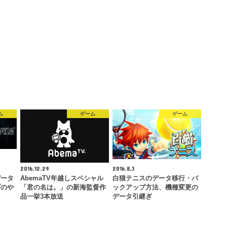
ム
ゲーム
ゲーム
2016.12.29
2016.8.3
データ
AbemaTV年越しスペシャル
白猫テニスのデータ移行・バ
プのや
「君の名は。」の新海監督作
ックアップ方法、機種変更の
品一挙3本放送
データ引継ぎ