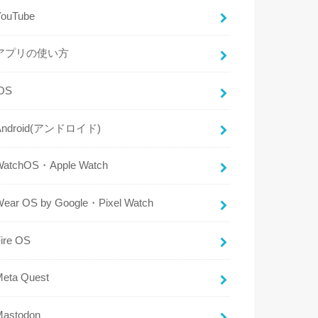
YouTube
アプリの使い方
iOS
Android(アンドロイド)
WatchOS・Apple Watch
Wear OS by Google・Pixel Watch
ire OS
Meta Quest
Mastodon