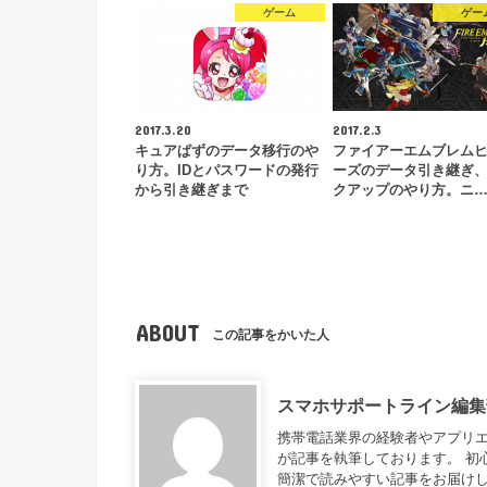
ゲーム
ゲー
2017.3.20
2017.2.3
キュアぱずのデータ移行のや
ファイアーエムブレム
り方。IDとパスワードの発行
ーズのデータ引き継ぎ
から引き継ぎまで
クアップのやり方。ニ
ABOUT
この記事をかいた人
スマホサポートライン編集
携帯電話業界の経験者やアプリ
が記事を執筆しております。 初
簡潔で読みやすい記事をお届け