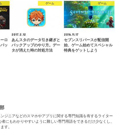
ム
ゲーム
ゲーム
2017.2.12
2016.11.17
ヒーロ
あんスタのデータ引き継ぎと
セブンスリバースが配信開
、バッ
バックアップのやり方。デー
始、ゲーム始めてスペシャル
…
タが消えた時の対処方法
特典をゲットしよう
部
エンジニアなどのスマホやアプリに関する専門知識を有するライター
心者にもわかりやすいように難しい専門用語をできるだけ少なくし、
します。