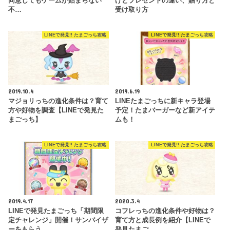
同意してもゲームが始まらない
げとプレゼントの違い、贈り方と
不…
受け取り方
LINEで発見!! たまごっち攻略
LINEで発見!! たまごっち攻略
2019.10.4
2019.6.19
マジョリっちの進化条件は？育て
LINEたまごっちに新キャラ登場
方や好物を調査【LINEで発見た
予定！たまバーガーなど新アイテ
まごっち】
ムも！
LINEで発見!! たまごっち攻略
LINEで発見!! たまごっち攻略
2019.4.17
2020.3.4
LINEで発見たまごっち「期間限
コフレっちの進化条件や好物は？
定チャレンジ」開催！サンバイザ
育て方と成長例を紹介【LINEで
ーをもらう…
発見たまご…