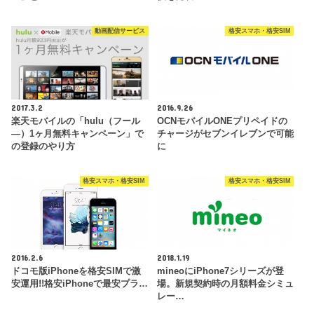
動画配信サービス
格安スマホ・格安SIM
2017.3.2
2016.9.26
楽天モバイルの「hulu（フール
OCNモバイルONEプリペイドの
―）1ヶ月無料キャンペーン」で
チャージがセブンイレブンで可能
の登録のやり方
に
格安スマホ・格安SIM
格安スマホ・格安SIM
2016.2.6
2018.1.19
ドコモ版iPhoneを格安SIMで激
mineoにiPhone7シリーズが登
安運用!!格安iPhoneで最安プラ…
場。新規契約時の月額料金シミュ
レー…