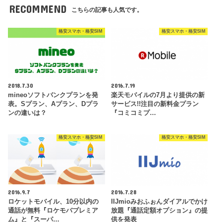
RECOMMEND
こちらの記事も人気です。
格安スマホ・格安SIM
格安スマホ・格安SIM
2018.7.30
2016.7.19
mineoソフトバンクプランを発
楽天モバイルの7月より提供の新
表。Sプラン、Aプラン、Dプラ
サービス!!注目の新料金プラン
ンの違いは？
『コミコミプ…
格安スマホ・格安SIM
格安スマホ・格安SIM
2016.9.7
2016.7.28
ロケットモバイル、10分以内の
IIJmioみおふぉんダイアルでかけ
通話が無料『ロケモバプレミア
放題『通話定額オプション』の提
ム』と『スーパ…
供を発表