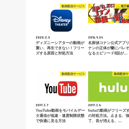
動画配信サービス
電子
2020.2.5
2016.9.24
ディズニーシアターの動画が
名探偵コナン公式アプ
重い、再生できない！フリー
ナンの正体が蘭にバレ
ズする原因と対処方法
なるエピソード8話が…
動画配信サービス
動画配信サ
2017.3.7
2017.3.6
YouTube動画をモバイルデー
huluの動画がフリーズ
タ通信が低速・速度制限状態
の対処方法。止まる、
で快適に見る方法
了、音が消える、…