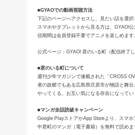
■
GYAOでの動画視聴方法
下記のページへアクセスし、見たい話を選択
スマホやタブレットから見る方は、GYAO!
信期間は会員登録不要でアニメを楽しめます
公式ページ：GYAO! 君のいる町（配信終了
■
君のいる町について
週刊少年マガジンで連載された「CROSS 
者の故郷でもある広島県庄原市が物語と舞台
やってくる。お互い気になる存在になってい
■
マンガ全話読破キャンペーン
Google PlayストアかApp Store
中君町のマンガ（電子書籍）を無料で読めま