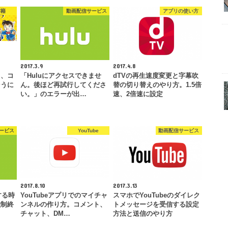
書籍
動画配信サービス
アプリの使い方
2017.3.9
2017.4.8
リ、コ
「Huluにアクセスできませ
dTVの再生速度変更と字幕吹
そうに
ん。後ほど再試行してくださ
替の切り替えのやり方。1.5倍
い。」のエラーが出…
速、2倍速に設定
ービス
YouTube
動画配信サービス
2017.8.10
2017.3.13
する時
YouTubeアプリでのマイチャ
スマホでYouTubeのダイレク
強制終
ンネルの作り方。コメント、
トメッセージを受信する設定
チャット、DM…
方法と送信のやり方