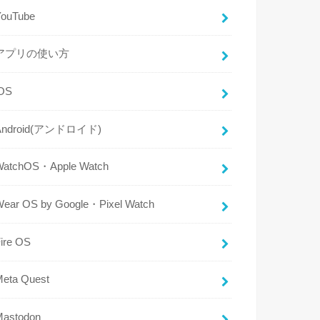
YouTube
アプリの使い方
iOS
Android(アンドロイド)
WatchOS・Apple Watch
Wear OS by Google・Pixel Watch
ire OS
Meta Quest
Mastodon