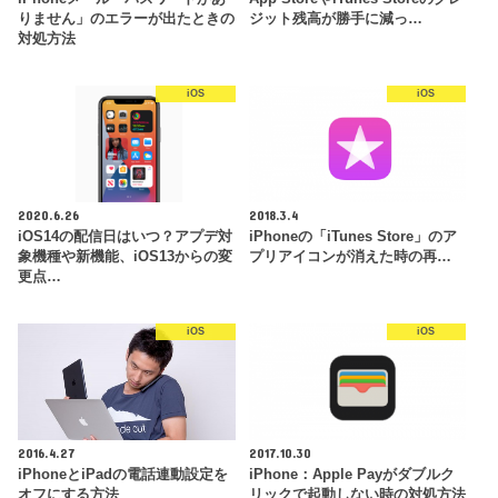
りません」のエラーが出たときの
ジット残高が勝手に減っ…
対処方法
iOS
iOS
2020.6.26
2018.3.4
iOS14の配信日はいつ？アプデ対
iPhoneの「iTunes Store」のア
象機種や新機能、iOS13からの変
プリアイコンが消えた時の再…
更点…
iOS
iOS
2016.4.27
2017.10.30
iPhoneとiPadの電話連動設定を
iPhone：Apple Payがダブルク
オフにする方法
リックで起動しない時の対処方法