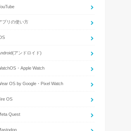
YouTube
アプリの使い方
iOS
Android(アンドロイド)
WatchOS・Apple Watch
Wear OS by Google・Pixel Watch
ire OS
Meta Quest
Mastodon