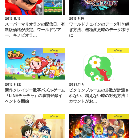
2016.11.16
2016.9.19
スーパーマリオランの配信日、有
ワールドチェインのデータ引き継
料版価格が決定。ワールドツア
ぎ方法、機種変更時のデータ移行
ー、キノピオラ…
に
ゲーム
ゲーム
2016.9.22
2021.11.4
新作クレイジー数字パズルゲーム
ピクミンブルームの歩数が計測さ
『LINEチャチャ』の事前登録イ
れない、増えない時の対処方法！
ベントを開始
カウントがお…
ゲーム
ゲーム