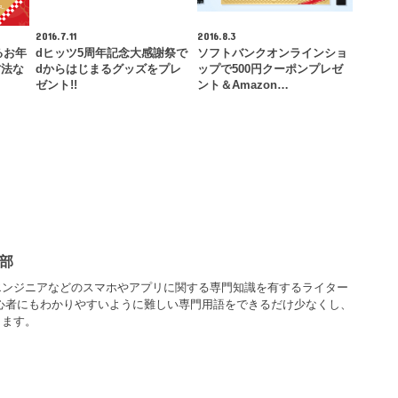
2016.7.11
2016.8.3
るお年
dヒッツ5周年記念大感謝祭で
ソフトバンクオンラインショ
方法な
dからはじまるグッズをプレ
ップで500円クーポンプレゼ
ゼント!!
ント＆Amazon…
部
エンジニアなどのスマホやアプリに関する専門知識を有するライター
心者にもわかりやすいように難しい専門用語をできるだけ少なくし、
します。