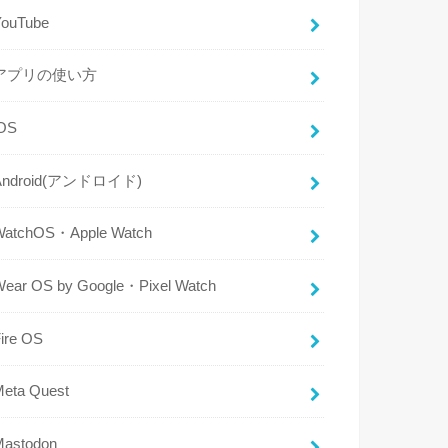
YouTube
アプリの使い方
iOS
Android(アンドロイド)
WatchOS・Apple Watch
Wear OS by Google・Pixel Watch
ire OS
Meta Quest
Mastodon