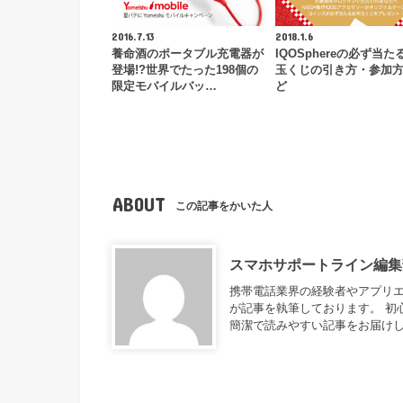
2016.7.13
2018.1.6
養命酒のポータブル充電器が
IQOSphereの必ず当た
登場!?世界でたった198個の
玉くじの引き方・参加
限定モバイルバッ…
ど
ABOUT
この記事をかいた人
スマホサポートライン編集
携帯電話業界の経験者やアプリ
が記事を執筆しております。 初
簡潔で読みやすい記事をお届け