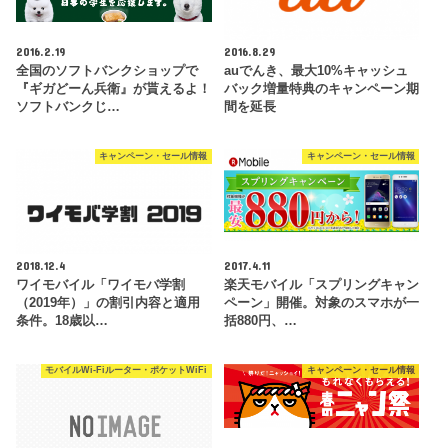
2016.2.19
2016.8.29
全国のソフトバンクショップで
auでんき、最大10%キャッシュ
『ギガどーん兵衛』が貰えるよ！
バック増量特典のキャンペーン期
ソフトバンクじ…
間を延長
キャンペーン・セール情報
キャンペーン・セール情報
2018.12.4
2017.4.11
ワイモバイル「ワイモバ学割
楽天モバイル「スプリングキャン
（2019年）」の割引内容と適用
ペーン」開催。対象のスマホが一
条件。18歳以…
括880円、…
モバイルWi-Fiルーター・ポケットWiFi
キャンペーン・セール情報