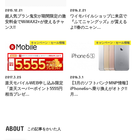
2015.12.21
2016.2.21
超人気プラン鬼安が期間限定の激
ワイモバイルショップに来店で
安料金でWiMAX2+が使えるチャ
『ふてニャングッズ』が貰える
ンス!!
よ!!春のニャン…
キャンペーン・セール情報
キャンペーン・セール情報
2017.3.25
2016.3.1
楽天モバイルWEB申し込み限定
【3月のソフトバンクMNP情報】
「楽天スーパーポイント5555円
iPhone6sへ乗り換えがオトク!!
相当プレゼ…
月…
ABOUT
この記事をかいた人