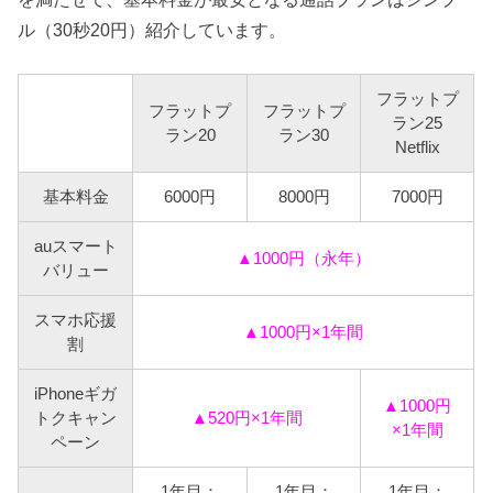
ル（30秒20円）紹介しています。
フラットプ
フラットプ
フラットプ
ラン25
ラン20
ラン30
Netflix
基本料金
6000円
8000円
7000円
auスマート
▲1000円（永年）
バリュー
スマホ応援
▲1000円×1年間
割
iPhoneギガ
▲1000円
トクキャン
▲520円×1年間
×1年間
ペーン
1年目：
1年目：
1年目：