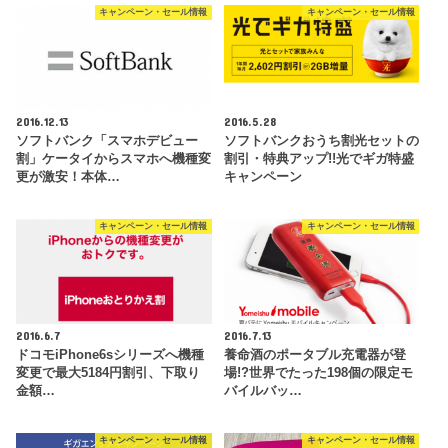
キャンペーン・セール情報
キャンペーン・セール情報
2016.12.13
2016.5.28
ソフトバンク「スマホデビュー
ソフトバンクおうち割光セットの
割」ケータイからスマホへ機種変
割引・特典アップ!!光でギガ特盛
更が激安！本体…
キャンペーン
キャンペーン・セール情報
キャンペーン・セール情報
2016.6.7
2016.7.13
ドコモiPhone6sシリーズへ機種
養命酒のポータブル充電器が登
変更で最大5184円割引、下取り
場!?世界でたった198個の限定モ
金額…
バイルバッ…
キャンペーン・セール情報
キャンペーン・セール情報