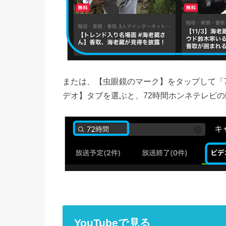
または、【虫眼鏡のマーク】をタップして「
デオ】タブを選ぶと、72時間ホンネテレビ
YouTubeで見る