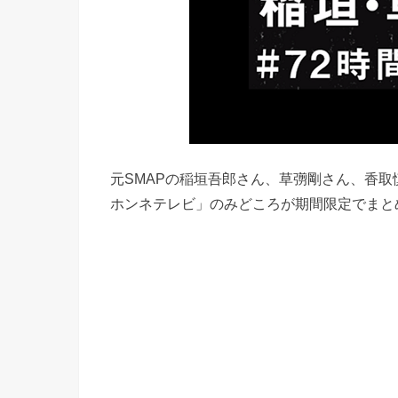
元SMAPの稲垣吾郎さん、草彅剛さん、香取慎
ホンネテレビ」のみどころが期間限定でまと