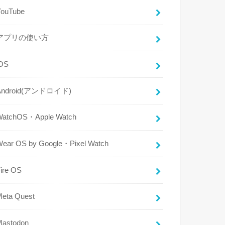
YouTube
アプリの使い方
iOS
Android(アンドロイド)
WatchOS・Apple Watch
Wear OS by Google・Pixel Watch
ire OS
Meta Quest
Mastodon