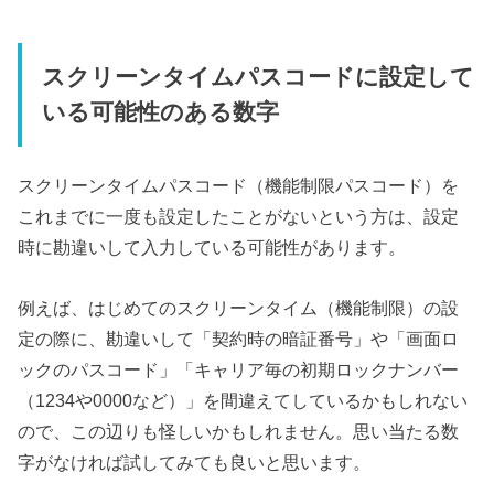
スクリーンタイムパスコードに設定して
いる可能性のある数字
スクリーンタイムパスコード（機能制限パスコード）を
これまでに一度も設定したことがないという方は、設定
時に勘違いして入力している可能性があります。
例えば、はじめてのスクリーンタイム（機能制限）の設
定の際に、勘違いして「契約時の暗証番号」や「画面ロ
ックのパスコード」「キャリア毎の初期ロックナンバー
（1234や0000など）」を間違えてしているかもしれない
ので、この辺りも怪しいかもしれません。思い当たる数
字がなければ試してみても良いと思います。