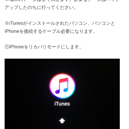
アップしたのちに行ってください。
※iTunesがインストールされたパソコン、パソコンと
iPhoneを接続するケーブル必要になります。
①iPhoneをリカバリモードにします。