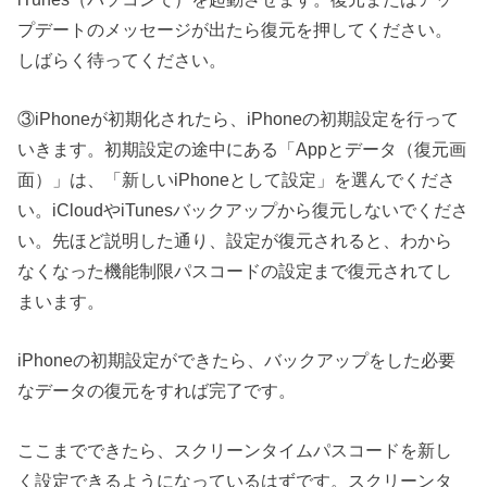
プデートのメッセージが出たら復元を押してください。
しばらく待ってください。
③iPhoneが初期化されたら、iPhoneの初期設定を行って
いきます。初期設定の途中にある「Appとデータ（復元画
面）」は、「新しいiPhoneとして設定」を選んでくださ
い。iCloudやiTunesバックアップから復元しないでくださ
い。先ほど説明した通り、設定が復元されると、わから
なくなった機能制限パスコードの設定まで復元されてし
まいます。
iPhoneの初期設定ができたら、バックアップをした必要
なデータの復元をすれば完了です。
ここまでできたら、スクリーンタイムパスコードを新し
く設定できるようになっているはずです。スクリーンタ