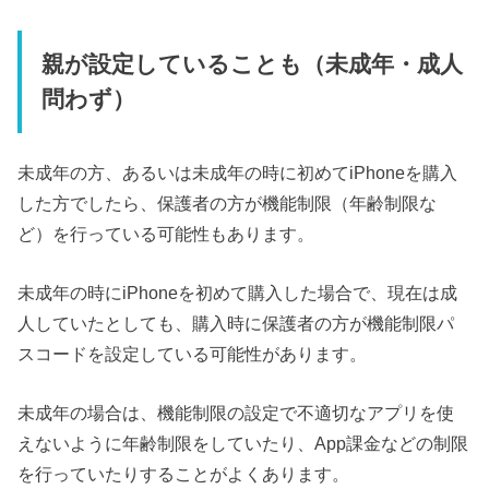
親が設定していることも（未成年・成人
問わず）
未成年の方、あるいは未成年の時に初めてiPhoneを購入
した方でしたら、保護者の方が機能制限（年齢制限な
ど）を行っている可能性もあります。
未成年の時にiPhoneを初めて購入した場合で、現在は成
人していたとしても、購入時に保護者の方が機能制限パ
スコードを設定している可能性があります。
未成年の場合は、機能制限の設定で不適切なアプリを使
えないように年齢制限をしていたり、App課金などの制限
を行っていたりすることがよくあります。