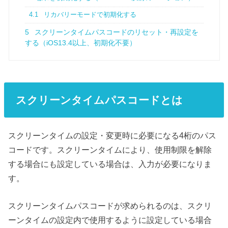
4.1
リカバリーモードで初期化する
5
スクリーンタイムパスコードのリセット・再設定を
する（iOS13.4以上、初期化不要）
スクリーンタイムパスコードとは
スクリーンタイムの設定・変更時に必要になる4桁のパス
コードです。スクリーンタイムにより、使用制限を解除
する場合にも設定している場合は、入力が必要になりま
す。
スクリーンタイムパスコードが求められるのは、スクリ
ーンタイムの設定内で使用するように設定している場合