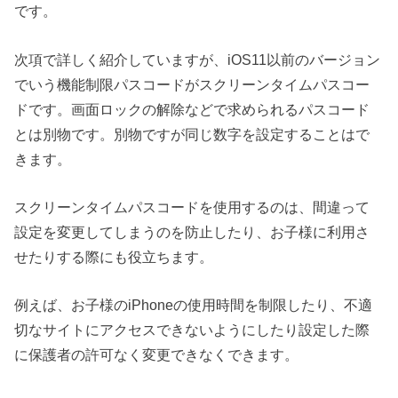
です。
次項で詳しく紹介していますが、iOS11以前のバージョン
でいう機能制限パスコードがスクリーンタイムパスコー
ドです。画面ロックの解除などで求められるパスコード
とは別物です。別物ですが同じ数字を設定することはで
きます。
スクリーンタイムパスコードを使用するのは、間違って
設定を変更してしまうのを防止したり、お子様に利用さ
せたりする際にも役立ちます。
例えば、お子様のiPhoneの使用時間を制限したり、不適
切なサイトにアクセスできないようにしたり設定した際
に保護者の許可なく変更できなくできます。