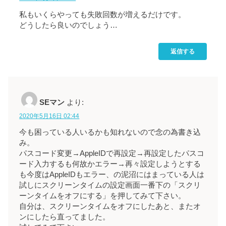
私もいくらやっても失敗回数が増えるだけです。
どうしたら良いのでしょう…
返信する
SEマン
より:
2020年5月16日 02:44
今も困っている人いるかも知れないので念の為書き込
み。
パスコード変更→AppleIDで再設定→再設定したパスコ
ード入力するも何故かエラー→再々設定しようとする
も今度はAppleIDもエラー、の泥沼にはまっている人は
試しにスクリーンタイムの設定画面一番下の「スクリ
ーンタイムをオフにする」を押してみて下さい。
自分は、スクリーンタイムをオフにしたあと、またオ
ンにしたら直ってました。