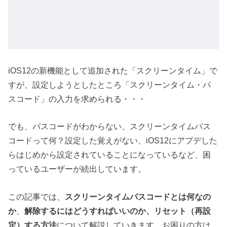
iOS12の新機能として追加された「スクリーンタイム」で
すが、設定しようとしたところ「スクリーンタイム・パ
スコード」の入力を求められる・・・
でも、パスコードがわからない、スクリーンタイムパス
コードって何？設定した覚えがない、iOS12にアプデした
らはじめから設定されていることになっているなど、困
っているユーザーが続出しています。
この記事では、
スクリーンタイムパスコードとは何なの
か
、
解除するにはどうすればいいのか、リセット（再設
定）する方法
について解説していきます。お困りの方は