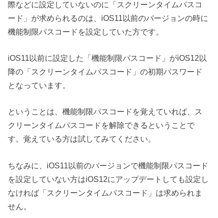
際などに設定していないのに「スクリーンタイムパスコ
ード」が求められるのは、iOS11以前のバージョンの時に
機能制限パスコードを設定していた方です。
iOS11以前に設定した「機能制限パスコード」がiOS12以
降の「スクリーンタイムパスコード」の初期パスワード
となっています。
ということは、機能制限パスコードを覚えていれば、ス
クリーンタイムパスコードを解除できるということで
す。覚えている方は試してみてください。
ちなみに、iOS11以前のバージョンで機能制限パスコード
を設定していない方はiOS12にアップデートしても設定し
なければ「スクリーンタイムパスコード」は求められま
せん。