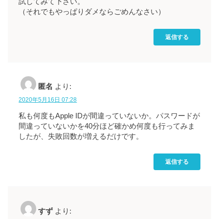
試してみて下さい。
（それでもやっぱりダメならごめんなさい）
返信する
匿名
より:
2020年5月16日 07:28
私も何度もApple IDが間違っていないか。パスワードが
間違っていないかを40分ほど確かめ何度も行ってみま
したが、失敗回数が増えるだけです。
返信する
すず
より: