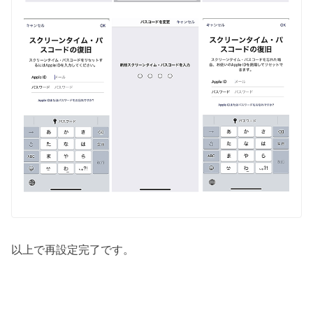
以上で再設定完了です。