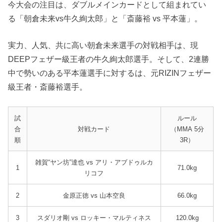
今大会の注目は、ダブルメインカードとして組まれてい
る「朝倉未来vs牛久絢太郎」と「斎藤裕 vs 平本蓮」。
実力、人気、共に高い朝倉未来選手の対戦相手は、現
DEEPフェザー級王者の牛久絢太郎選手。そして、2連勝
中で勢いのある平本蓮選手に対するは、元RIZINフェザー
級王者・斎藤裕選手。
試
ルール
合
対戦カード
（MMA 5分
順
3R）
雑賀“ヤン坊”達也 vs アリ・アブドゥルカ
1
71.0kg
リコフ
2
金原正徳 vs 山本空良
66.0kg
3
スダリオ剛 vs ロッキー・マルティネス
120.0kg