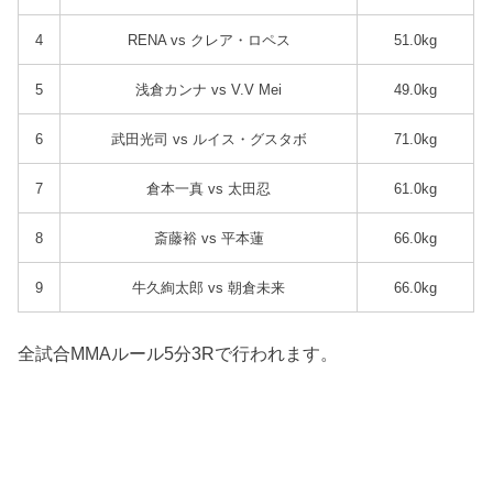
4
RENA vs クレア・ロペス
51.0kg
5
浅倉カンナ vs V.V Mei
49.0kg
6
武田光司 vs ルイス・グスタボ
71.0kg
7
倉本一真 vs 太田忍
61.0kg
8
斎藤裕 vs 平本蓮
66.0kg
9
牛久絢太郎 vs 朝倉未来
66.0kg
全試合MMAルール5分3Rで行われます。