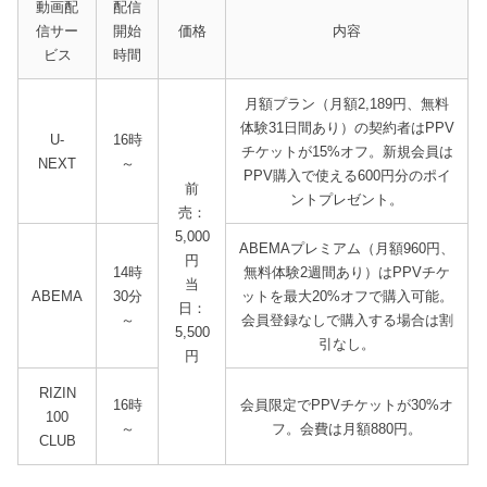
動画配
配信
信サー
開始
価格
内容
ビス
時間
月額プラン（月額2,189円、無料
体験31日間あり）の契約者はPPV
U-
16時
チケットが15%オフ。新規会員は
NEXT
～
PPV購入で使える600円分のポイ
前
ントプレゼント。
売：
5,000
ABEMAプレミアム（月額960円、
円
14時
無料体験2週間あり）はPPVチケ
当
ABEMA
30分
ットを最大20%オフで購入可能。
日：
～
会員登録なしで購入する場合は割
5,500
引なし。
円
RIZIN
16時
会員限定でPPVチケットが30%オ
100
～
フ。会費は月額880円。
CLUB