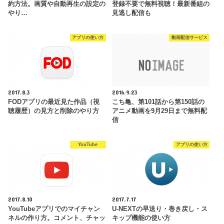
約方法。画質や自動再生の設定の
登録不要で無料視聴！最新番組の
やり…
見逃し配信も
アプリの使い方
動画配信サービス
2017.8.3
2016.9.23
FODアプリの最近見た作品（視
こち亀、第101話から第150話の
聴履歴）の見方と削除のやり方
アニメ動画を9月29日まで無料配
信
YouTube
アプリの使い方
2017.8.10
2017.7.17
YouTubeアプリでのマイチャン
U-NEXTの早送り・巻き戻し・ス
ネルの作り方。コメント、チャッ
キップ機能の使い方