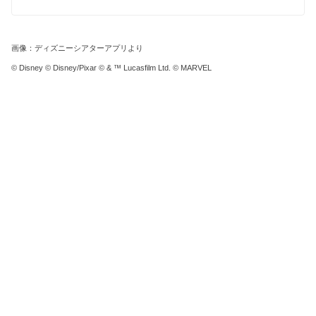
画像：ディズニーシアターアプリより
© Disney © Disney/Pixar © & ™ Lucasfilm Ltd. © MARVEL