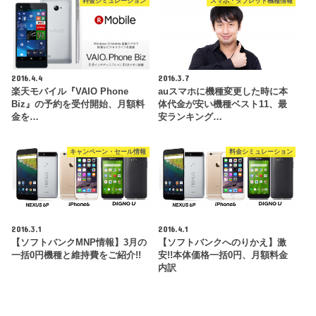
料金シミュレーション
スマホ・タブレット機種情報
2016.4.4
2016.3.7
楽天モバイル『VAIO Phone
auスマホに機種変更した時に本
Biz』の予約を受付開始、月額料
体代金が安い機種ベスト11、最
金を…
安ランキング…
キャンペーン・セール情報
料金シミュレーション
2016.3.1
2016.4.1
【ソフトバンクMNP情報】3月の
【ソフトバンクへのりかえ】激
一括0円機種と維持費をご紹介!!
安!!本体価格一括0円、月額料金
内訳