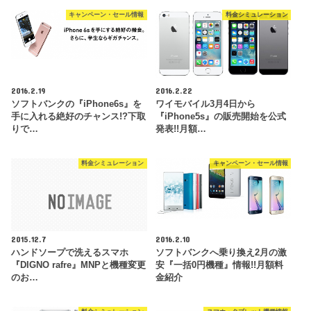
キャンペーン・セール情報
料金シミュレーション
2016.2.19
2016.2.22
ソフトバンクの『iPhone6s』を
ワイモバイル3月4日から
手に入れる絶好のチャンス!?下取
『iPhone5s』の販売開始を公式
りで…
発表!!月額…
料金シミュレーション
キャンペーン・セール情報
2015.12.7
2016.2.10
ハンドソープで洗えるスマホ
ソフトバンクへ乗り換え2月の激
『DIGNO rafre』MNPと機種変更
安『一括0円機種』情報!!月額料
のお…
金紹介