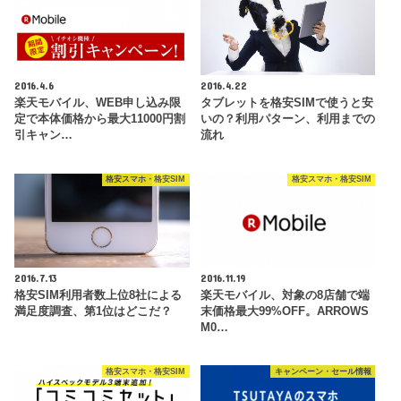
2016.4.6
2016.4.22
楽天モバイル、WEB申し込み限
タブレットを格安SIMで使うと安
定で本体価格から最大11000円割
いの？利用パターン、利用までの
引キャン…
流れ
格安スマホ・格安SIM
格安スマホ・格安SIM
2016.7.13
2016.11.19
格安SIM利用者数上位8社による
楽天モバイル、対象の8店舗で端
満足度調査、第1位はどこだ？
末価格最大99%OFF。ARROWS
M0…
格安スマホ・格安SIM
キャンペーン・セール情報