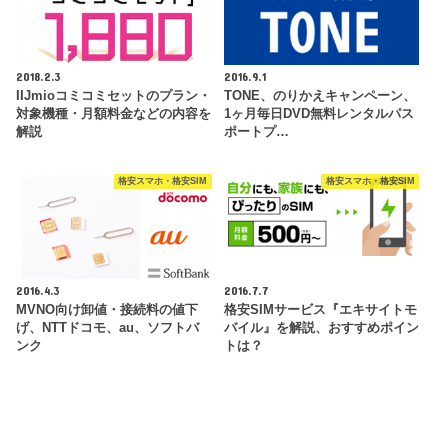
2018.2.3
2016.9.1
IIJmioコミコミセットのプラン・
TONE、のりかえキャンペーン、
対象機種・月額料金などの内容を
1ヶ月毎日DVD無料レンタルパス
解説
ポートプ…
格安スマホ・格安SIM
格安スマホ・格安SIM
2016.4.3
2016.7.7
MVNO向け卸値・接続料の値下
格安SIMサービス『エキサイトモ
げ、NTTドコモ、au、ソフトバ
バイル』を解説、おすすめポイン
ンク
トは？